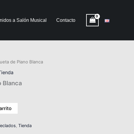
nidos a Salón Musical
Contacto
ueta de Piano Blanca
Tienda
o Blanca
arrito
eclados
,
Tienda