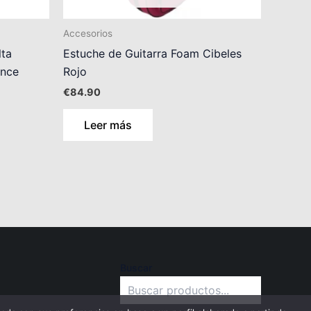
Accesorios
lta
Estuche de Guitarra Foam Cibeles
once
Rojo
€
84.90
Leer más
Buscar