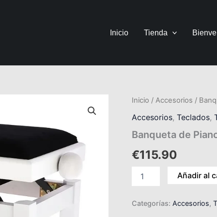
Inicio
Tienda
Bienve
Banqueta
Inicio
/
Accesorios
/ Banq
de
Accesorios
,
Teclados
,
Piano
Blanca
Banqueta de Pian
cantidad
€
115.90
Añadir al c
Categorías:
Accesorios
,
T