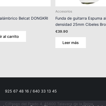
Accesorios
nalámbrico Belcat DONGKRI
Funda de guitarra Espuma a
densidad 25mm Cibeles Br
€
39.90
r al carrito
Leer más
925 67 48 16 / 640 33 13 45
C/Paseo del Prado 4, 45600 Talavera de la Reina,