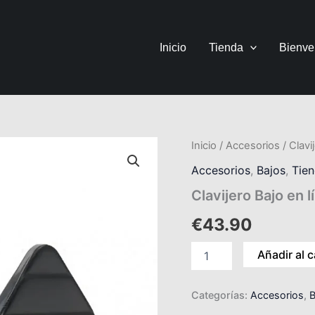
Inicio
Tienda
Bienve
Clavijero
Inicio
/
Accesorios
/ Clavi
Bajo
Accesorios
,
Bajos
,
Tie
en
línea
Clavijero Bajo en 
dorado
y
€
43.90
negro
cantidad
Añadir al c
Categorías:
Accesorios
,
B