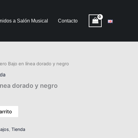
nidos a Salón Musical
Contacto
jero Bajo en línea dorado y negro
nda
línea dorado y negro
arrito
ajos
,
Tienda