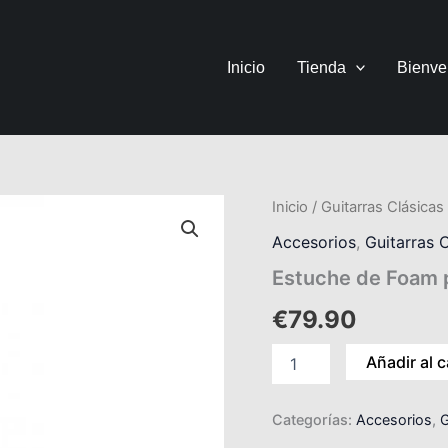
Inicio
Tienda
Bienve
Estuche
Inicio
/
Guitarras Clásicas
de
Accesorios
,
Guitarras 
Foam
para
Estuche de Foam pa
Guitarra
Clásica
€
79.90
Perfil
Naranja
Añadir al c
cantidad
Categorías:
Accesorios
,
G