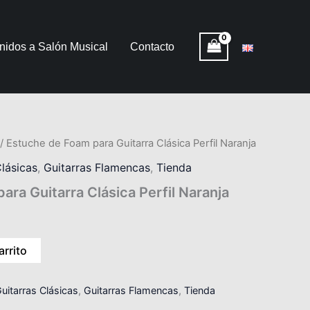
nidos a Salón Musical
Contacto
/ Estuche de Foam para Guitarra Clásica Perfil Naranja
Clásicas
,
Guitarras Flamencas
,
Tienda
ra Guitarra Clásica Perfil Naranja
arrito
uitarras Clásicas
,
Guitarras Flamencas
,
Tienda