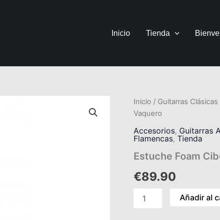
Inicio
Tienda
Bienve
Estuche
Inicio
/
Guitarras Clásicas
Foam
Vaquero
Cibeles
para
Accesorios
,
Guitarras 
Flamencas
,
Tienda
guitarra
clásica
Estuche Foam Cibe
Azul
Vaquero
€
89.90
cantidad
Añadir al c