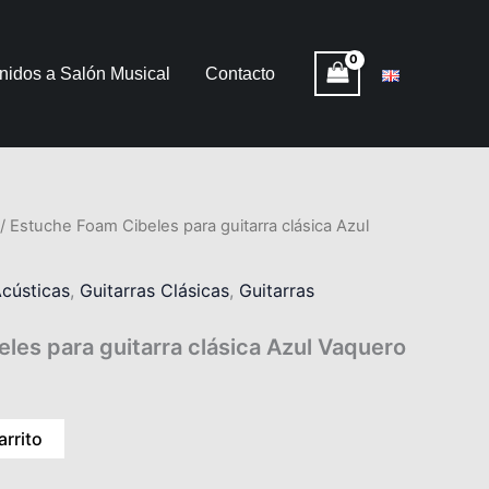
nidos a Salón Musical
Contacto
/ Estuche Foam Cibeles para guitarra clásica Azul
Acústicas
,
Guitarras Clásicas
,
Guitarras
les para guitarra clásica Azul Vaquero
arrito